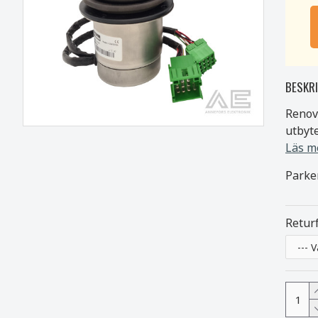
BESKR
Renov
utbyte
Läs me
Parke
Retur