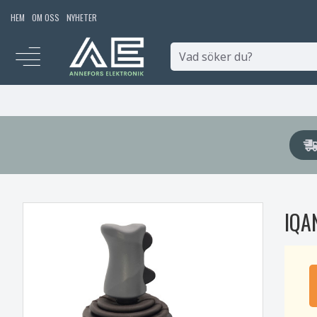
HEM
OM OSS
NYHETER
IQA