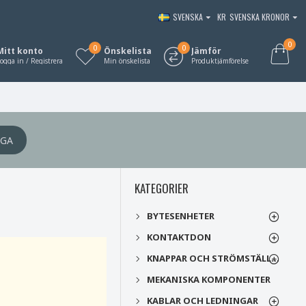
SVENSKA
KR
SVENSKA KRONOR
0
0
0
Mitt konto
Önskelista
Jämför
ogga in / Registrera
Min önskelista
Produktjämförelse
ÅGA
KATEGORIER
BYTESENHETER
KONTAKTDON
KNAPPAR OCH STRÖMSTÄLLARE
MEKANISKA KOMPONENTER
KABLAR OCH LEDNINGAR