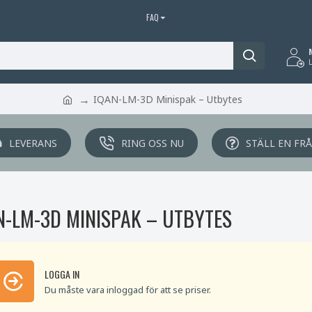
FAQ
L
IQAN-LM-3D Minispak – Utbytes
LEVERANS
RING OSS NU
STÄLL EN FR
N-LM-3D MINISPAK – UTBYTES
LOGGA IN
Du måste vara inloggad för att se priser.