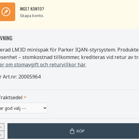
INGET KONTO?
Skapa konto.
IVNING
erad LM3D minispak för Parker IQAN-styrsystem. Produkte
senhet – stomkostnad tillkommer, krediteras vid retur av tr
r om stomavgift och returvillkor här
.
r Art.nr: 20005964
fraktsedel
KÖP