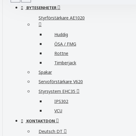
BYTESENHETER
Styrförstärkare AE1020
Huddig
ÖSA / FMG
Rottne
Timberjack
Spakar
Servoförstärkare V620
Styrsystem EHC35
IPS302
VCU
KONTAKTDON
Deutsch DT