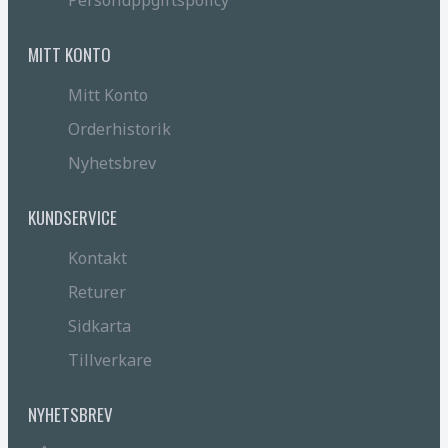
Personuppgiftspolicy
MITT KONTO
Mitt Konto
Orderhistorik
Nyhetsbrev
KUNDSERVICE
Kontakt
Returer
Sidkarta
Tillverkare
NYHETSBREV