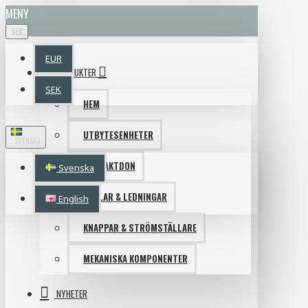
MENY
SEK
EUR
PRODUKTER
SEK
HEM
UTBYTESENHETER
SVENSKA
KONTAKTDON
Svenska
KABLAR & LEDNINGAR
English
KNAPPAR & STRÖMSTÄLLARE
MEKANISKA KOMPONENTER
NYHETER