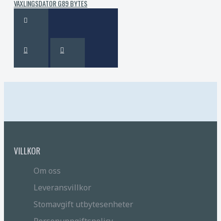
VÄXLINGSDATOR G89 BYTES
VILLKOR
Om oss
Leveransvillkor
Stomavgift utbytesenheter