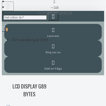
Sök
LCD DISPLAY G89 BYTES
0
Leverans
Din varukorg är tom!
Ring oss nu
Ställ en fråga
LCD DISPLAY G89
BYTES