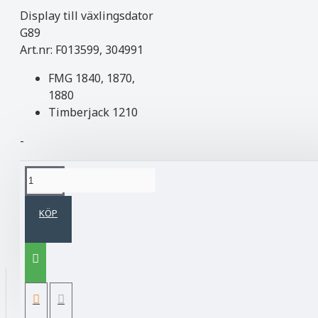
Display till växlingsdator
G89
Art.nr: F013599, 304991
FMG 1840, 1870,
1880
Timberjack 1210
-
TILLFÄLLIGT SLUT
Kontakta oss för
KÖP
leveranstid
Taggar:
G89
FMG
Timberjack
KATEGORIER