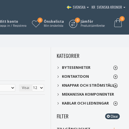
SVENSKA
KR
SVENSKA KRONOR
0
0
0
Mitt konto
Önskelista
Jämför
ogga in / Registrera
Min önskelista
Produktjämförelse
KATEGORIER
BYTESENHETER
KONTAKTDON
KNAPPAR OCH STRÖMSTÄLLARE
Visa:
MEKANISKA KOMPONENTER
KABLAR OCH LEDNINGAR
FILTER
Clear