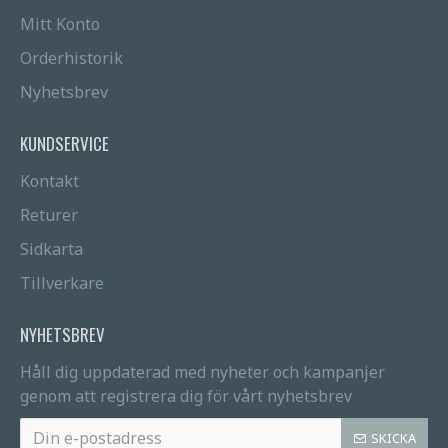
Mitt Konto
Orderhistorik
Nyhetsbrev
KUNDSERVICE
Kontakt
Returer
Sidkarta
Tillverkare
NYHETSBREV
Håll dig uppdaterad med nyheter och kampanjer
genom att registrera dig för vårt nyhetsbrev
SKICKA