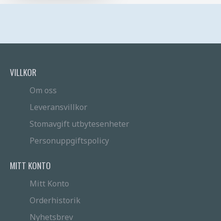
VILLKOR
Om oss
Leveransvillkor
Stomavgift utbytesenheter
Personuppgiftspolicy
MITT KONTO
Mitt Konto
Orderhistorik
Nyhetsbrev